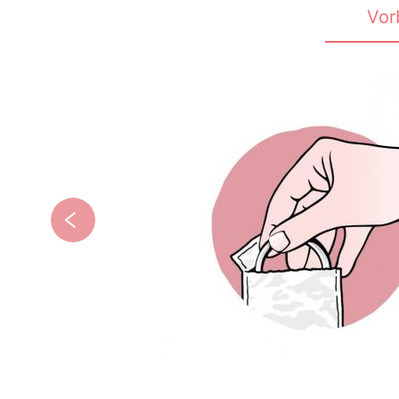
Vor
links