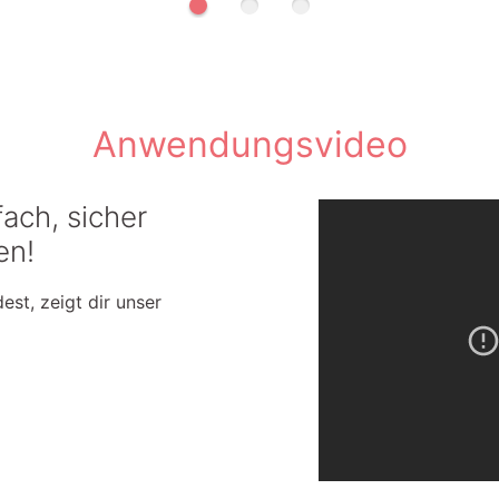
1
2
3
Anwendungsvideo
fach, sicher
en!
est, zeigt dir unser